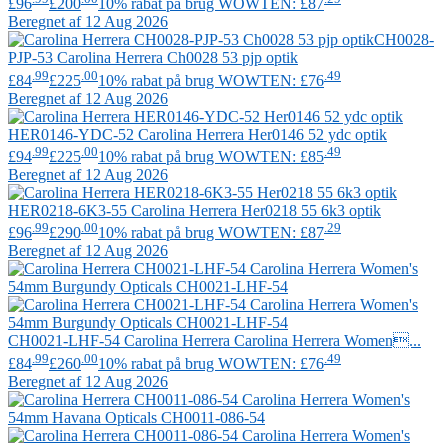
£96
£200
10% rabat på brug WOWTEN: £87
Beregnet af 12 Aug 2026
CH0028-
PJP-53
Carolina Herrera
Ch0028 53 pjp optik
.99
.00
.49
£84
£225
10% rabat på brug WOWTEN: £76
Beregnet af 12 Aug 2026
HER0146-YDC-52
Carolina Herrera
Her0146 52 ydc optik
.99
.00
.49
£94
£225
10% rabat på brug WOWTEN: £85
Beregnet af 12 Aug 2026
HER0218-6K3-55
Carolina Herrera
Her0218 55 6k3 optik
.99
.00
.29
£96
£290
10% rabat på brug WOWTEN: £87
Beregnet af 12 Aug 2026
CH0021-LHF-54
Carolina Herrera
Carolina Herrera Women...
.99
.00
.49
£84
£260
10% rabat på brug WOWTEN: £76
Beregnet af 12 Aug 2026