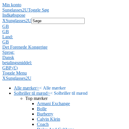
Min konto
Sunglasses2U
Toggle Søg
Indkøbspose
X
Sunglasses2U
GB
GB
Land:
GB
Det Forenede Kongerige
Sprog:
Dansk
betalingsmiddel:
GBP (£)
Toggle Menu
X
Sunglasses2U
Alle mærker
>
<
Alle mærker
Solbriller til mænd
>
<
Solbriller til mænd
Top mærker
Armani Exchange
Bolle
Burberry
Calvin Klein
Coach