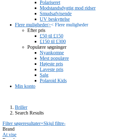
Polariseret
Modstandsdygtig mod ridser
Smudsafvisende
UV beskyttelse
Flere muligheder
>
<
Flere muligheder
Efter pris
£50 til £150
£150 til £300
Populære søgninger
Nyankomne
Mest populære
Højeste pris
Laveste pris
Salg
Polaroid Kids
Min konto
Briller
Search Results
Filter søgeresultater
+
Skjul filtre
-
Brand
At vise