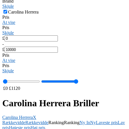
Brand
Skjule
Carolina Herrera
Pris
At vise
Pris
Skjule
£
-
£
Pris
At vise
Pris
Skjule
£
0
£
1120
Carolina Herrera Briller
Carolina Herrera
X
Rækkevidde
Rækkevidde
Ranking
Ranking
Ny In
Ny
Laveste pris
Lav
pris
Højeste pris
Høj pris