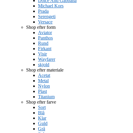
Dolce And Gabbana
Michael Kors
Prada
Serengeti
Versace
Shop efter form
Aviator
Panthos
Rund
Firkant
Visir
Wayfarer
skjold
Shop efter materiale
Acetat
Metal
Nylon
Plast
Titanium
Shop efter farve
Sort
Blå
Klar
Guld
Grå