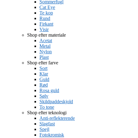
Sommerfugl
Cat Eye
Te kop
Rund
Firkant
Visir
Shop efter materiale
Acetat
Metal
Nylon
Plast
Shop efter farve
Sort
Klar
Guld
Rød
Rosa guld
Sølv
Skildpaddeskjold
To tone
Shop efter teknologi
Anti-reflekterende
Slagfast
Spejl
Fotokromisk