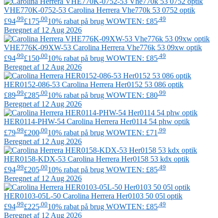
VHE770K-0752-53
Carolina Herrera
Vhe770k 53 0752 optik
.99
.00
.49
£94
£175
10% rabat på brug WOWTEN: £85
Beregnet af 12 Aug 2026
VHE776K-09XW-53
Carolina Herrera
Vhe776k 53 09xw optik
.99
.00
.49
£94
£150
10% rabat på brug WOWTEN: £85
Beregnet af 12 Aug 2026
HER0152-086-53
Carolina Herrera
Her0152 53 086 optik
.99
.00
.99
£89
£285
10% rabat på brug WOWTEN: £80
Beregnet af 12 Aug 2026
HER0114-PHW-54
Carolina Herrera
Her0114 54 phw optik
.99
.00
.99
£79
£200
10% rabat på brug WOWTEN: £71
Beregnet af 12 Aug 2026
HER0158-KDX-53
Carolina Herrera
Her0158 53 kdx optik
.99
.00
.49
£94
£205
10% rabat på brug WOWTEN: £85
Beregnet af 12 Aug 2026
HER0103-05L-50
Carolina Herrera
Her0103 50 05l optik
.99
.00
.49
£94
£225
10% rabat på brug WOWTEN: £85
Beregnet af 12 Aug 2026