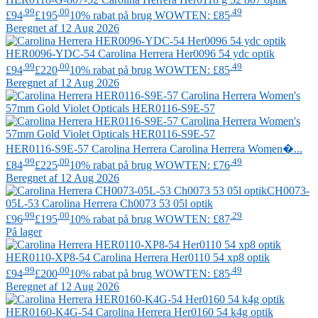
.99
.00
.49
£94
£195
10% rabat på brug WOWTEN: £85
Beregnet af 12 Aug 2026
HER0096-YDC-54
Carolina Herrera
Her0096 54 ydc optik
.99
.00
.49
£94
£220
10% rabat på brug WOWTEN: £85
Beregnet af 12 Aug 2026
HER0116-S9E-57
Carolina Herrera
Carolina Herrera Women�...
.99
.00
.49
£84
£225
10% rabat på brug WOWTEN: £76
Beregnet af 12 Aug 2026
CH0073-
05L-53
Carolina Herrera
Ch0073 53 05l optik
.99
.00
.29
£96
£195
10% rabat på brug WOWTEN: £87
På lager
HER0110-XP8-54
Carolina Herrera
Her0110 54 xp8 optik
.99
.00
.49
£94
£200
10% rabat på brug WOWTEN: £85
Beregnet af 12 Aug 2026
HER0160-K4G-54
Carolina Herrera
Her0160 54 k4g optik