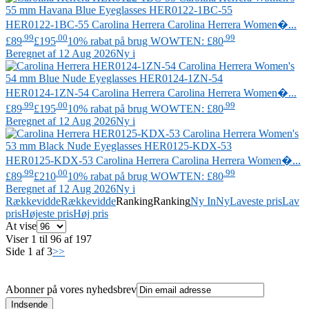
HER0122-1BC-55
Carolina Herrera
Carolina Herrera Women�...
.99
.00
.99
£89
£195
10% rabat på brug WOWTEN: £80
Beregnet af 12 Aug 2026
Ny i
HER0124-1ZN-54
Carolina Herrera
Carolina Herrera Women�...
.99
.00
.99
£89
£195
10% rabat på brug WOWTEN: £80
Beregnet af 12 Aug 2026
Ny i
HER0125-KDX-53
Carolina Herrera
Carolina Herrera Women�...
.99
.00
.99
£89
£210
10% rabat på brug WOWTEN: £80
Beregnet af 12 Aug 2026
Ny i
Rækkevidde
Rækkevidde
Ranking
Ranking
Ny In
Ny
Laveste pris
Lav
pris
Højeste pris
Høj pris
At vise
Viser 1 til 96 af 197
Side 1 af 3
>>
Abonner på vores nyhedsbrev