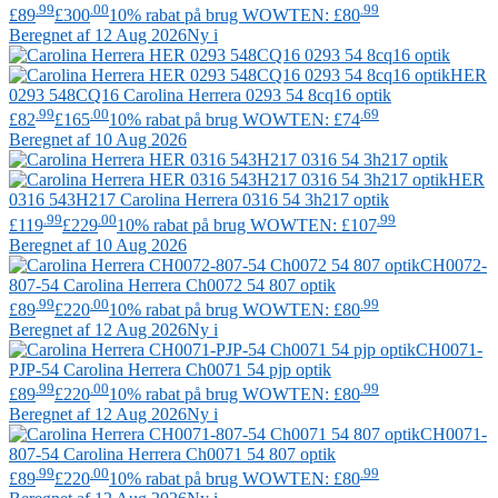
.99
.00
.99
£89
£300
10% rabat på brug WOWTEN: £80
Beregnet af 12 Aug 2026
Ny i
HER
0293 548CQ16
Carolina Herrera
0293 54 8cq16 optik
.99
.00
.69
£82
£165
10% rabat på brug WOWTEN: £74
Beregnet af 10 Aug 2026
HER
0316 543H217
Carolina Herrera
0316 54 3h217 optik
.99
.00
.99
£119
£229
10% rabat på brug WOWTEN: £107
Beregnet af 10 Aug 2026
CH0072-
807-54
Carolina Herrera
Ch0072 54 807 optik
.99
.00
.99
£89
£220
10% rabat på brug WOWTEN: £80
Beregnet af 12 Aug 2026
Ny i
CH0071-
PJP-54
Carolina Herrera
Ch0071 54 pjp optik
.99
.00
.99
£89
£220
10% rabat på brug WOWTEN: £80
Beregnet af 12 Aug 2026
Ny i
CH0071-
807-54
Carolina Herrera
Ch0071 54 807 optik
.99
.00
.99
£89
£220
10% rabat på brug WOWTEN: £80