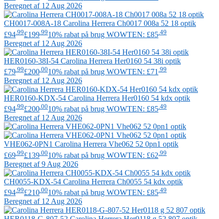
Beregnet af 12 Aug 2026
CH0017-008A-18
Carolina Herrera
Ch0017 008a 52 18 optik
.99
.99
.49
£94
£199
10% rabat på brug WOWTEN: £85
Beregnet af 12 Aug 2026
HER0160-38I-54
Carolina Herrera
Her0160 54 38i optik
.99
.00
.99
£79
£200
10% rabat på brug WOWTEN: £71
Beregnet af 12 Aug 2026
HER0160-KDX-54
Carolina Herrera
Her0160 54 kdx optik
.99
.00
.49
£94
£200
10% rabat på brug WOWTEN: £85
Beregnet af 12 Aug 2026
VHE062-0PN1
Carolina Herrera
Vhe062 52 0pn1 optik
.99
.00
.99
£69
£139
10% rabat på brug WOWTEN: £62
Beregnet af 9 Aug 2026
CH0055-KDX-54
Carolina Herrera
Ch0055 54 kdx optik
.99
.00
.49
£94
£210
10% rabat på brug WOWTEN: £85
Beregnet af 12 Aug 2026
HER0118-G-807-52
Carolina Herrera
Her0118 g 52 807 optik