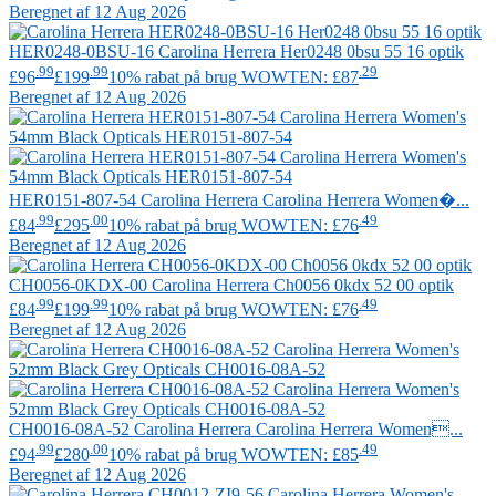
Beregnet af 12 Aug 2026
HER0248-0BSU-16
Carolina Herrera
Her0248 0bsu 55 16 optik
.99
.99
.29
£96
£199
10% rabat på brug WOWTEN: £87
Beregnet af 12 Aug 2026
HER0151-807-54
Carolina Herrera
Carolina Herrera Women�...
.99
.00
.49
£84
£295
10% rabat på brug WOWTEN: £76
Beregnet af 12 Aug 2026
CH0056-0KDX-00
Carolina Herrera
Ch0056 0kdx 52 00 optik
.99
.99
.49
£84
£199
10% rabat på brug WOWTEN: £76
Beregnet af 12 Aug 2026
CH0016-08A-52
Carolina Herrera
Carolina Herrera Women...
.99
.00
.49
£94
£280
10% rabat på brug WOWTEN: £85
Beregnet af 12 Aug 2026