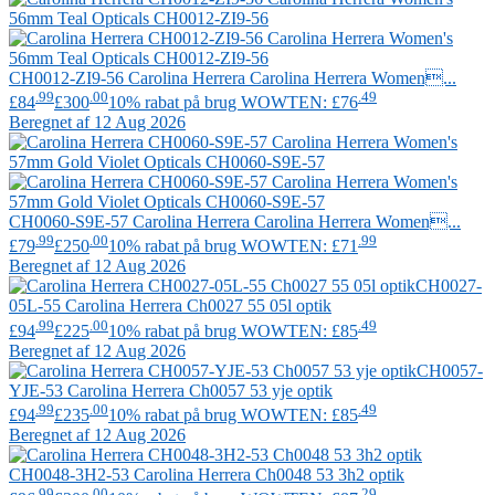
CH0012-ZI9-56
Carolina Herrera
Carolina Herrera Women...
.99
.00
.49
£84
£300
10% rabat på brug WOWTEN: £76
Beregnet af 12 Aug 2026
CH0060-S9E-57
Carolina Herrera
Carolina Herrera Women...
.99
.00
.99
£79
£250
10% rabat på brug WOWTEN: £71
Beregnet af 12 Aug 2026
CH0027-
05L-55
Carolina Herrera
Ch0027 55 05l optik
.99
.00
.49
£94
£225
10% rabat på brug WOWTEN: £85
Beregnet af 12 Aug 2026
CH0057-
YJE-53
Carolina Herrera
Ch0057 53 yje optik
.99
.00
.49
£94
£235
10% rabat på brug WOWTEN: £85
Beregnet af 12 Aug 2026
CH0048-3H2-53
Carolina Herrera
Ch0048 53 3h2 optik
.99
.00
.29