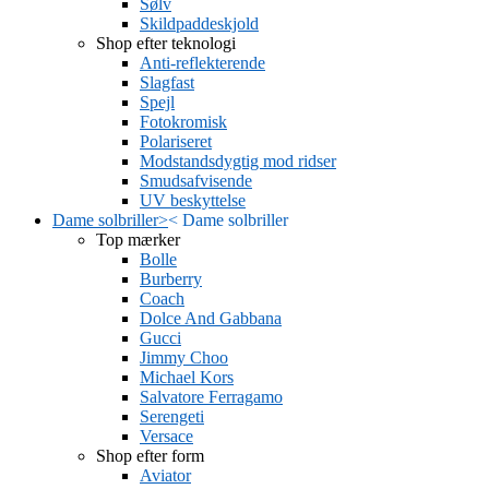
Sølv
Skildpaddeskjold
Shop efter teknologi
Anti-reflekterende
Slagfast
Spejl
Fotokromisk
Polariseret
Modstandsdygtig mod ridser
Smudsafvisende
UV beskyttelse
Dame solbriller
>
<
Dame solbriller
Top mærker
Bolle
Burberry
Coach
Dolce And Gabbana
Gucci
Jimmy Choo
Michael Kors
Salvatore Ferragamo
Serengeti
Versace
Shop efter form
Aviator