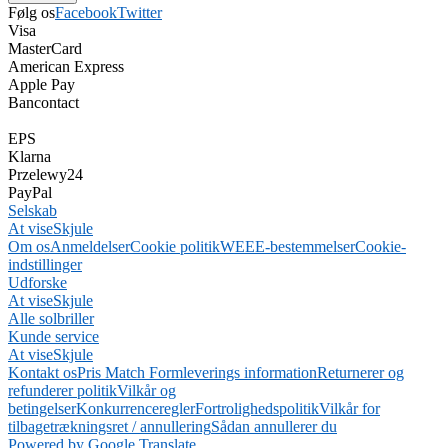
Følg os
Facebook
Twitter
Visa
MasterCard
American Express
Apple Pay
Bancontact
EPS
Klarna
Przelewy24
PayPal
Selskab
At vise
Skjule
Om os
Anmeldelser
Cookie politik
WEEE-bestemmelser
Cookie-
indstillinger
Udforske
At vise
Skjule
Alle solbriller
Kunde service
At vise
Skjule
Kontakt os
Pris Match Form
leverings information
Returnerer og
refunderer politik
Vilkår og
betingelser
Konkurrenceregler
Fortrolighedspolitik
Vilkår for
tilbagetrækningsret / annullering
Sådan annullerer du
Powered by Google Translate