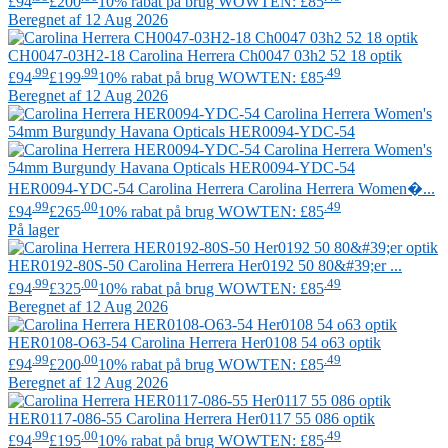
£94
£200
10% rabat på brug WOWTEN: £85
Beregnet af 12 Aug 2026
CH0047-03H2-18
Carolina Herrera
Ch0047 03h2 52 18 optik
.99
.99
.49
£94
£199
10% rabat på brug WOWTEN: £85
Beregnet af 12 Aug 2026
HER0094-YDC-54
Carolina Herrera
Carolina Herrera Women�...
.99
.00
.49
£94
£265
10% rabat på brug WOWTEN: £85
På lager
HER0192-80S-50
Carolina Herrera
Her0192 50 80&#39;er ...
.99
.00
.49
£94
£325
10% rabat på brug WOWTEN: £85
Beregnet af 12 Aug 2026
HER0108-O63-54
Carolina Herrera
Her0108 54 o63 optik
.99
.00
.49
£94
£200
10% rabat på brug WOWTEN: £85
Beregnet af 12 Aug 2026
HER0117-086-55
Carolina Herrera
Her0117 55 086 optik
.99
.00
.49
£94
£195
10% rabat på brug WOWTEN: £85