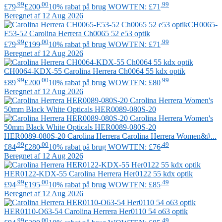
.99
.00
.99
£79
£200
10% rabat på brug WOWTEN: £71
Beregnet af 12 Aug 2026
CH0065-
E53-52
Carolina Herrera
Ch0065 52 e53 optik
.99
.00
.99
£79
£199
10% rabat på brug WOWTEN: £71
Beregnet af 12 Aug 2026
CH0064-KDX-55
Carolina Herrera
Ch0064 55 kdx optik
.99
.00
.99
£89
£200
10% rabat på brug WOWTEN: £80
Beregnet af 12 Aug 2026
HER0089-080S-20
Carolina Herrera
Carolina Herrera Women&#...
.99
.00
.49
£84
£280
10% rabat på brug WOWTEN: £76
Beregnet af 12 Aug 2026
HER0122-KDX-55
Carolina Herrera
Her0122 55 kdx optik
.99
.00
.49
£94
£195
10% rabat på brug WOWTEN: £85
Beregnet af 12 Aug 2026
HER0110-O63-54
Carolina Herrera
Her0110 54 o63 optik
.99
.00
.49