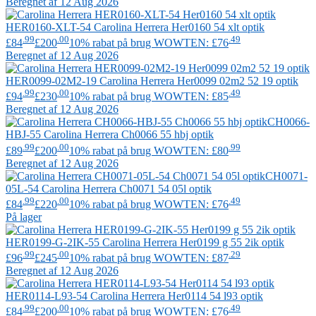
Beregnet af 12 Aug 2026
HER0160-XLT-54
Carolina Herrera
Her0160 54 xlt optik
.99
.00
.49
£84
£200
10% rabat på brug WOWTEN: £76
Beregnet af 12 Aug 2026
HER0099-02M2-19
Carolina Herrera
Her0099 02m2 52 19 optik
.99
.00
.49
£94
£230
10% rabat på brug WOWTEN: £85
Beregnet af 12 Aug 2026
CH0066-
HBJ-55
Carolina Herrera
Ch0066 55 hbj optik
.99
.00
.99
£89
£200
10% rabat på brug WOWTEN: £80
Beregnet af 12 Aug 2026
CH0071-
05L-54
Carolina Herrera
Ch0071 54 05l optik
.99
.00
.49
£84
£220
10% rabat på brug WOWTEN: £76
På lager
HER0199-G-2IK-55
Carolina Herrera
Her0199 g 55 2ik optik
.99
.00
.29
£96
£245
10% rabat på brug WOWTEN: £87
Beregnet af 12 Aug 2026
HER0114-L93-54
Carolina Herrera
Her0114 54 l93 optik
.99
.00
.49
£84
£200
10% rabat på brug WOWTEN: £76