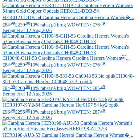
HER0121-DDB-54
Carolina Herrera
Carolina Herrera Women�...
.99
.00
.49
£84
£230
10% rabat på brug WOWTEN: £76
Beregnet af 12 Aug 2026
CH0048-C1H-53
Carolina Herrera
Carolina Herrera Women...
.99
.00
.49
£84
£250
10% rabat på brug WOWTEN: £76
Beregnet af 12 Aug 2026
CH0048-
3IO-53
Carolina Herrera
Ch0048 53 3io optik
.99
.00
.49
£94
£200
10% rabat på brug WOWTEN: £85
Beregnet af 12 Aug 2026
HER0197-KY2-54
Carolina Herrera
Her0197 54 ky2 optik
.99
.00
.29
£96
£255
10% rabat på brug WOWTEN: £87
Beregnet af 12 Aug 2026
HER0198-AU3-53
Carolina Herrera
Carolina Herrera Women�...