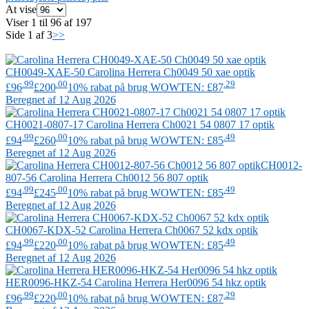
At vise
Viser 1 til 96 af 197
Side 1 af 3
>>
CH0049-XAE-50
Carolina Herrera
Ch0049 50 xae optik
.99
.00
.29
£96
£200
10% rabat på brug WOWTEN: £87
Beregnet af 12 Aug 2026
CH0021-0807-17
Carolina Herrera
Ch0021 54 0807 17 optik
.99
.00
.49
£94
£260
10% rabat på brug WOWTEN: £85
Beregnet af 12 Aug 2026
CH0012-
807-56
Carolina Herrera
Ch0012 56 807 optik
.99
.00
.49
£94
£245
10% rabat på brug WOWTEN: £85
Beregnet af 12 Aug 2026
CH0067-KDX-52
Carolina Herrera
Ch0067 52 kdx optik
.99
.00
.49
£94
£220
10% rabat på brug WOWTEN: £85
Beregnet af 12 Aug 2026
HER0096-HKZ-54
Carolina Herrera
Her0096 54 hkz optik
.99
.00
.29
£96
£220
10% rabat på brug WOWTEN: £87